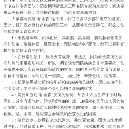
了专业的专家团队，还定期聘请北京三甲名院专家前来坐诊，解决疑
难杂等多种问题，共同探讨病情，为患者健康而努力。
大家都听说过“帕金森”这个病，我们或多或少都知道它的危害。
因此，我们应该做好该病的预防工作，从而将其危害降低。那么，如
何预防帕金森病呢？
1：重视老年病，如高血压、高血脂、高血糖、脑动脉硬化等疾
病的防治，增强体质，延缓衰老，预防动脉粥样硬化，都可以起到积
极的预防帕金森的作用。
2：在日常生活中，饮食要有规律，要适度，因为帕金森病的发
病与脾气不足密切相关。所以，调节饮食预防疾病是非常重要的。如
不饿也不饱，应该有规律和适度的饮食。同时各种营养要适当调整，
饮食不能偏食。同时注意一些禁忌，如生冷、辛辣食物、烟酒等。
3：长期使用某些药物会引起帕金森病相关症状，所以在治疗其
他疾病时，要注意药物是否会引起帕金森病的症状。
4：需要加强对“帕金森”疾病的预防，加强工农业生产中的环境
保护，减少有害气体、污水和污物的排放，加强对有害作业人员的劳
动保护。或减少接触对人体神经系统有毒的物质，如一氧化碳、二氧
化碳、锰、汞等，这些都是会导致帕金森发生的因素。
5：健康饮水，饮用自来水比河水、井水更健康。因为自来水经
过净化，经过多道工序，符合国家水质标准。河水和井水可能含有许