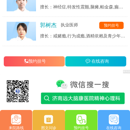
擅长：神经症,特发性震颤,脑瘫,帕金森,癫痫,
三叉神经,头痛头晕,脑血管后遗症,脑供血不
足,脑萎缩,脑梗等.
郭树杰
执业医师
预约挂号
擅长：戒赌瘾,行为成瘾,酒精依赖及青少年网
瘾等成瘾性疾病,同时对患者戒瘾康复过程中
的各类并发症都有着独到的见解和治疗手段.
预约挂号
在线咨询
来院路线
图文问诊
预约挂号
在线咨询