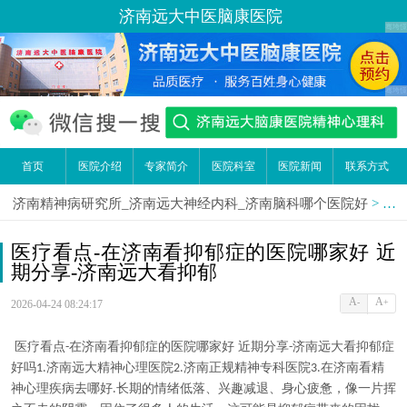
济南远大中医脑康医院
首页
医院介绍
专家简介
医院科室
医院新闻
联系方式
济南精神病研究所_济南远大神经内科_济南脑科哪个医院好
>
医
医疗看点-在济南看抑郁症的医院哪家好 近
期分享-济南远大看抑郁
A
A
-
+
2026-04-24 08:24:17
医疗看点
在济南看抑郁症的医院哪家好 近期分享
济南远大看抑郁症
-
-
好吗
济南远大精神心理医院
济南正规精神专科医院
在济南看精
1.
2.
3.
神心理疾病去哪好
长期的情绪低落、兴趣减退、身心疲惫，像一片挥
.