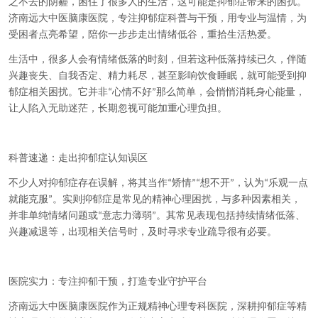
之不去的阴霾，困住了很多人的生活，这可能是抑郁症带来的困扰。
济南远大中医脑康医院，专注抑郁症科普与干预，用专业与温情，为
受困者点亮希望，陪你一步步走出情绪低谷，重拾生活热爱。
生活中，很多人会有情绪低落的时刻，但若这种低落持续已久，伴随
兴趣丧失、自我否定、精力耗尽，甚至影响饮食睡眠，就可能受到抑
郁症相关困扰。它并非
心情不好
那么简单，会悄悄消耗身心能量，
“
”
让人陷入无助迷茫，长期忽视可能加重心理负担。
科普速递：走出抑郁症认知误区
不少人对抑郁症存在误解，将其当作
矫情
想不开
，认为
乐观一点
“
”“
”
“
就能克服
。实则抑郁症是常见的精神心理困扰，与多种因素相关，
”
并非单纯情绪问题或
意志力薄弱
。其常见表现包括持续情绪低落、
“
”
兴趣减退等，出现相关信号时，及时寻求专业疏导很有必要。
医院实力：专注抑郁干预，打造专业守护平台
济南远大中医脑康医院作为正规精神心理专科医院，深耕抑郁症等精