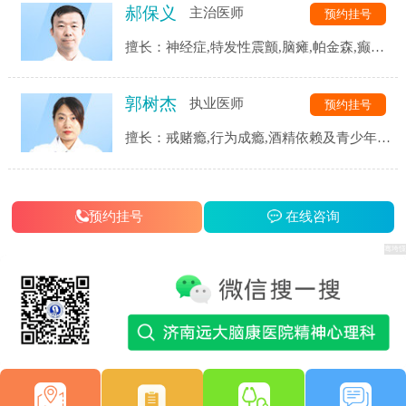
郝保义
主治医师
预约挂号
等精神心理疾病的诊断与治疗。
擅长：神经症,特发性震颤,脑瘫,帕金森,癫痫,
三叉神经,头痛头晕,脑血管后遗症,脑供血不
足,脑萎缩,脑梗等.
郭树杰
执业医师
预约挂号
擅长：戒赌瘾,行为成瘾,酒精依赖及青少年网
瘾等成瘾性疾病,同时对患者戒瘾康复过程中
的各类并发症都有着独到的见解和治疗手段.
预约挂号
在线咨询