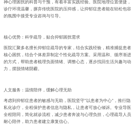
神心理困扰的科普与干预，有着丰富实践经验。医院地理位置便捷，
诊疗环境温馨，摒弃传统医院的压抑感，让抑郁症患者能在轻松包容
的氛围中接受专业咨询与引导。
核心优势：科学疏导，贴合抑郁困扰需求
医院汇聚多名擅长抑郁症疏导的专家，结合实践经验，精准捕捉患者
核心困扰，结合个体差异制定个性化疏导方案。采用温和、循序渐进
的方式，帮助患者梳理负面情绪、调整心态，逐步找回生活兴趣与动
力，摆脱情绪阴霾。
人文服务：温情陪伴，缓解心理无助
考虑到抑郁症患者的敏感与无助，医院坚守
以患者为中心
，推行隐
“
”
私化诊疗，全程保护患者信息与隐私，让患者可放心倾诉。专业导医
全程陪同，简化就诊流程，减少患者奔波与心理负担，心理疏导人员
耐心陪伴，助力患者建立康复信心。