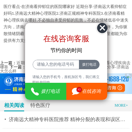
医疗看点
在济南看抑郁症的医院哪家好 近期分享
济南远大看抑郁症
-
-
好吗
济南远大精神心理医院
济南正规精神专科医院
在济南看精
1.
2.
3.
神心理疾病去哪好
不必独自承受抑郁的煎熬，不必在情绪低谷中迷失
.
方向，济南远大中医脑康医院，用专业的疏导、温情的陪伴，为你驱
散情绪阴霾，点亮康复希望。无论你被抑郁困扰多久，这里都能为你
在线咨询客服
提供有力支持，助你重拾生活热爱，拥抱明媚未来。
节约你的时间
上一篇：
近期资讯-济南比较好的精神心理医院推荐 在济南看心理疾病去
哪靠
下一篇：
热点速递-济南看精神心理的医院哪家好 消息分享-济南远
大怎么样
请输入您的手机号，座机加区号，我们将立
即给您回电。
43
拨打电话
在线咨询
相关阅读
特色医疗
MORE+
济南远大精神专科医院推荐 精神分裂的表现和误区有什