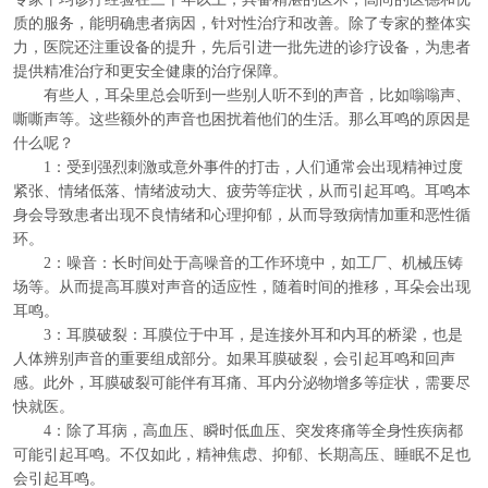
质的服务，能明确患者病因，针对性治疗和改善。除了专家的整体实
力，医院还注重设备的提升，先后引进一批先进的诊疗设备，为患者
提供精准治疗和更安全健康的治疗保障。
有些人，耳朵里总会听到一些别人听不到的声音，比如嗡嗡声、
嘶嘶声等。这些额外的声音也困扰着他们的生活。那么耳鸣的原因是
什么呢？
1：受到强烈刺激或意外事件的打击，人们通常会出现精神过度
紧张、情绪低落、情绪波动大、疲劳等症状，从而引起耳鸣。耳鸣本
身会导致患者出现不良情绪和心理抑郁，从而导致病情加重和恶性循
环。
2：噪音：长时间处于高噪音的工作环境中，如工厂、机械压铸
场等。从而提高耳膜对声音的适应性，随着时间的推移，耳朵会出现
耳鸣。
3：耳膜破裂：耳膜位于中耳，是连接外耳和内耳的桥梁，也是
人体辨别声音的重要组成部分。如果耳膜破裂，会引起耳鸣和回声
感。此外，耳膜破裂可能伴有耳痛、耳内分泌物增多等症状，需要尽
快就医。
4：除了耳病，高血压、瞬时低血压、突发疼痛等全身性疾病都
可能引起耳鸣。不仅如此，精神焦虑、抑郁、长期高压、睡眠不足也
会引起耳鸣。