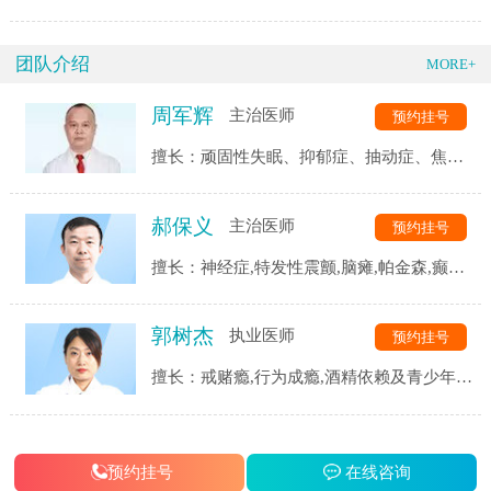
团队介绍
MORE+
周军辉
主治医师
预约挂号
擅长：顽固性失眠、抑郁症、抽动症、焦虑
症、强迫症、精神分裂症、恐惧症、自闭
症、神经衰弱、躯体化障碍、植物神经紊乱
郝保义
主治医师
预约挂号
等精神心理疾病的诊断与治疗。
擅长：神经症,特发性震颤,脑瘫,帕金森,癫痫,
三叉神经,头痛头晕,脑血管后遗症,脑供血不
足,脑萎缩,脑梗等.
郭树杰
执业医师
预约挂号
擅长：戒赌瘾,行为成瘾,酒精依赖及青少年网
瘾等成瘾性疾病,同时对患者戒瘾康复过程中
的各类并发症都有着独到的见解和治疗手段.
预约挂号
在线咨询