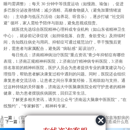
睡均需调整）；每天 30 分钟中等强度运动（如慢跑、瑜伽），促进
多巴胺分泌改善情绪；减少酒精、高糖食物摄入（避免加重情绪波
动）；主动参与低压力活动（如养花、听音乐），逐步打破 “社交回
避” 循环，家人需给予陪伴与鼓励，避免忽视或指责。
就医优先选综合医院精神心理科或专业机构（如山东省精神卫生
中心），就诊前记录症状（如持续低落、自责、食欲变化）及持续时
间，告知既往病史与用药。抑郁症可通过规范治疗，早干预预后更
好，需患者与家属配合，避免因 “病耻感” 延误治疗。
每日焦点：济南精神病治疗医院“重点资讯”青少年抑郁症有哪些
表现，1.济南正规精神科医院，2.济南治疗精神病专科医院，3.济南
排名靠前的精神科医院，医护人员会为患者提供专业的康复建议与心
理指导，帮助患者解决康复过程中遇到的问题。同时，医院还会组织
康复患者交流活动，让患者之间分享康复经验，互相鼓励与支持。通
过这种持续的关怀服务，济南远大中医脑康医院全程守护患者的精神
健康，助力患者摆脱疾病困扰，回归正常生活。
了解更多相关资讯，请关注公众号“济南远大脑康中医医院”，“在
线预约”，“专家解答”，精神科专家。
上一篇：
（官方总榜）济南精神科医院哪家好“热点资讯”阿尔兹海默病的
症
下一篇：
热门选择：济南精神科好的医院“8月聚焦”焦虑症造成什么危
害