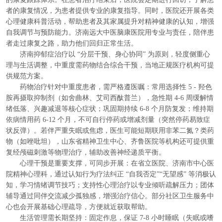
者的康复情况，为患者提供专业的康复指导。同时，医院还开展各类
心理健康科普活动，帮助患者及其家属提升对精神健康的认知，增强
自我调节与预防能力。济南远大中医脑康医院用专业与责任，陪伴患
者走过康复之路，助力他们回归正常生活。
济南抑郁症治疗以 “分层干预、身心协同” 为原则，轻度侧重心
理与生活调整，中重度需药物结合综合干预，当地正规医疗机构可提
供规范方案。
药物治疗针对中重度患者，需严格遵医嘱：常用选择性 5 - 羟色
胺再摄取抑制剂（如舍曲林、艾司西酞普兰），急性期 4-6 周缓解情
绪低落、兴趣减退等核心症状；巩固期持续 6-8 个月防复发；维持期
依病情用药 6-12 个月，不可自行停药或增减剂量（突然停药易致症
状反弹）。若伴严重失眠或焦虑，医生可能短期联用非苯二氮？类药
物（如唑吡坦），山东省精神卫生中心、齐鲁医院等机构还可提供重
复经颅磁刺激等物理治疗，辅助改善神经递质平衡。
心理干预是重要支撑，可同步开展：在省立医院、济南市中心医
院精神心理科，通过认知行为疗法纠正 “自我否定”“无望感” 等消极认
知，学习情绪调节技巧；支持性心理治疗以专业倾听疏解压力；团体
辅导通过同伴交流减少孤独感，增强治疗信心。部分社区卫生服务中
心也会开展基础心理疏导，方便就近获取帮助。
生活管理需长期坚持：固定作息，保证 7-8 小时睡眠（失眠或嗜