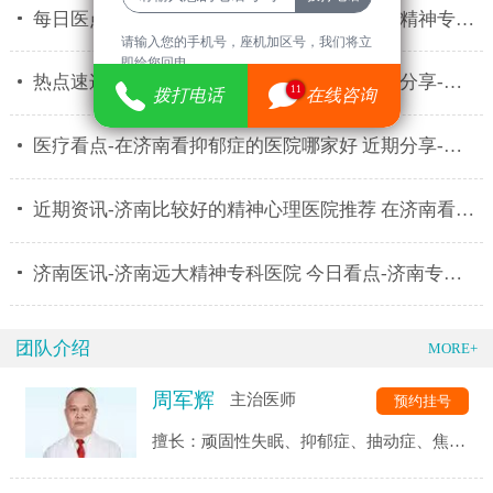
每日医点-济南远大脑康医院门诊时间 济南市精神专科医
请输入您的手机号，座机加区号，我们将立
即给您回电。
热点速递-济南看精神心理的医院哪家好 消息分享-济南
11
拨打电话
在线咨询
医疗看点-在济南看抑郁症的医院哪家好 近期分享-济南
近期资讯-济南比较好的精神心理医院推荐 在济南看心理
济南医讯-济南远大精神专科医院 今日看点-济南专业治
团队介绍
MORE+
周军辉
主治医师
预约挂号
擅长：顽固性失眠、抑郁症、抽动症、焦虑
症、强迫症、精神分裂症、恐惧症、自闭
症、神经衰弱、躯体化障碍、植物神经紊乱