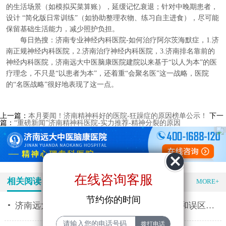
的生活场景（如模拟买菜算账），延缓记忆衰退；针对中晚期患者，
设计 “简化版日常训练”（如协助整理衣物、练习自主进食），尽可能
保留基础生活能力，减少照护负担。
每日热搜：济南专业神经内科医院-如何治疗阿尔茨海默症，1.济
南正规神经内科医院，2.济南治疗神经内科医院，3.济南排名靠前的
神经内科医院，济南远大中医脑康医院建院以来基于“以人为本”的医
疗理念，不只是“以患者为本”，还着重“会聚名医”这一战略，医院
的“名医战略”很好地表现了这一点。
上一篇：
本月要闻！济南精神科好的医院-狂躁症的原因榜单公示！
下一
篇：
“重磅新闻”济南精神科医院-实力推荐-精神分裂的原因
在线咨询客服
相关阅读
特色医疗
MORE+
节约你的时间
济南远大精神专科医院推荐 精神分裂的表现和误区有什