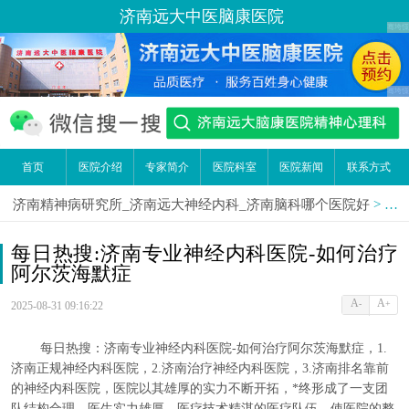
济南远大中医脑康医院
首页
医院介绍
专家简介
医院科室
医院新闻
联系方式
济南精神病研究所_济南远大神经内科_济南脑科哪个医院好
>
医
每日热搜:济南专业神经内科医院-如何治疗
阿尔茨海默症
A
A
-
+
2025-08-31 09:16:22
每日热搜：济南专业神经内科医院-如何治疗阿尔茨海默症，1.
济南正规神经内科医院，2.济南治疗神经内科医院，3.济南排名靠前
的神经内科医院，医院以其雄厚的实力不断开拓，*终形成了一支团
队结构合理、医生实力雄厚、医疗技术精湛的医疗队伍，使医院的整