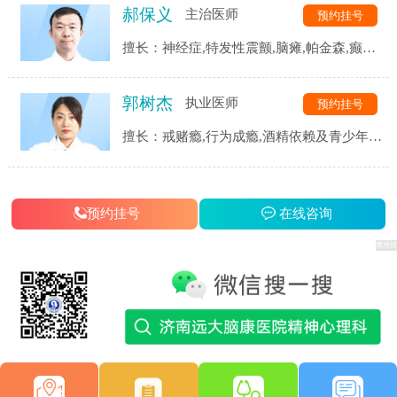
郝保义
主治医师
预约挂号
等精神心理疾病的诊断与治疗。
擅长：神经症,特发性震颤,脑瘫,帕金森,癫痫,
三叉神经,头痛头晕,脑血管后遗症,脑供血不
足,脑萎缩,脑梗等.
郭树杰
执业医师
预约挂号
擅长：戒赌瘾,行为成瘾,酒精依赖及青少年网
瘾等成瘾性疾病,同时对患者戒瘾康复过程中
的各类并发症都有着独到的见解和治疗手段.
预约挂号
在线咨询