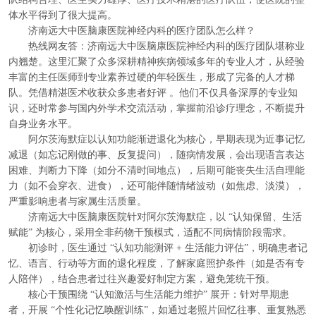
体水平得到了很大提高。
济南远大中医脑康医院神经内科的医疗团队怎么样？
热线网友答：济南远大中医脑康医院神经内科的医疗团队堪称业
内翘楚。这里汇聚了众多深耕精神疾病领域多年的专业人才，从经验
丰富的主任医师到专业素养过硬的年轻医生，形成了完备的人才梯
队。凭借精湛医术收获众多患者好评 。他们不仅具备深厚的专业知
识，还时常参与国内外学术交流活动，掌握前沿诊疗理念，不断提升
自身业务水平。
阿尔茨海默症以认知功能渐进退化为核心，早期表现为近事记忆
减退（如忘记刚做的事、反复提问），随病情发展，会出现语言表达
困难、判断力下降（如分不清时间地点），后期可能丧失生活自理能
力（如不会穿衣、进食），还可能伴随情绪波动（如焦虑、淡漠），
严重影响患者与家属生活质量。
济南远大中医脑康医院针对阿尔茨海默症，以 “认知保留、生活
赋能” 为核心，采用全非药物干预模式，适配不同病情阶段需求。
初诊时，医生通过 “认知功能测评 + 生活能力评估”，明确患者记
忆、语言、行动等方面的退化程度，了解家庭照护条件（如是否有专
人陪伴），结合患者过往兴趣爱好制定方案，避免笼统干预。
核心干预围绕 “认知激活与生活能力维护” 展开：针对早期患
者，开展 “个性化记忆唤醒训练”，如通过老照片回忆往事、重复熟悉