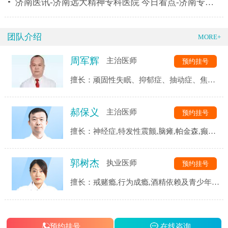
济南医讯-济南远大精神专科医院 今日看点-济南专业治
团队介绍
MORE+
周军辉
主治医师
预约挂号
擅长：顽固性失眠、抑郁症、抽动症、焦虑
症、强迫症、精神分裂症、恐惧症、自闭
症、神经衰弱、躯体化障碍、植物神经紊乱
郝保义
主治医师
预约挂号
等精神心理疾病的诊断与治疗。
擅长：神经症,特发性震颤,脑瘫,帕金森,癫痫,
三叉神经,头痛头晕,脑血管后遗症,脑供血不
足,脑萎缩,脑梗等.
郭树杰
执业医师
预约挂号
擅长：戒赌瘾,行为成瘾,酒精依赖及青少年网
瘾等成瘾性疾病,同时对患者戒瘾康复过程中
的各类并发症都有着独到的见解和治疗手段.
预约挂号
在线咨询