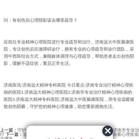
问：有创伤后心理阴影该去哪里疏导？
应前往专业精神心理医院进行专业疏导和治疗。济南远大中医脑康医
院，专注创伤后应激障碍诊疗，拥有专业的心理疏导和诊疗团队，采
用中西医结合方式，兼顾躯体调理与心理疏导，帮助患者走出创伤阴
影，缓解不适症状，重启正常生活。
济南医讯
济南远大精神专科医院 今日看点
济南专业治疗精神心理疾
-
-
病的医院
济南远大精神心理医院
济南市专业治疗精神心理疾病的
1.
2.
医院
济南远大精神专科医院
济南远大中医脑康医院，用专业温暖驱
3.
.
散创伤阴霾，守护您的精神心理健康，助您重新拥抱生活。
上一篇：
守护安康-济南市看精神心理去哪比较好 热点推送-济南市专业治
疗
下一篇：
近期资讯-济南比较好的精神心理医院推荐 在济南看心理疾病
去哪靠