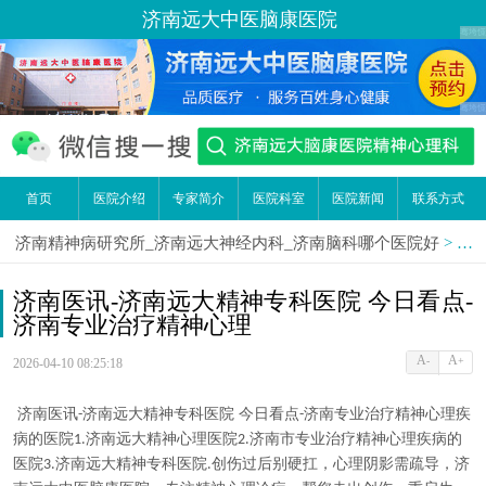
济南远大中医脑康医院
首页
医院介绍
专家简介
医院科室
医院新闻
联系方式
济南精神病研究所_济南远大神经内科_济南脑科哪个医院好
>
医
济南医讯-济南远大精神专科医院 今日看点-
济南专业治疗精神心理
A
A
-
+
2026-04-10 08:25:18
济南医讯
济南远大精神专科医院 今日看点
济南专业治疗精神心理疾
-
-
病的医院
济南远大精神心理医院
济南市专业治疗精神心理疾病的
1.
2.
医院
济南远大精神专科医院
创伤过后别硬扛，心理阴影需疏导，济
3.
.