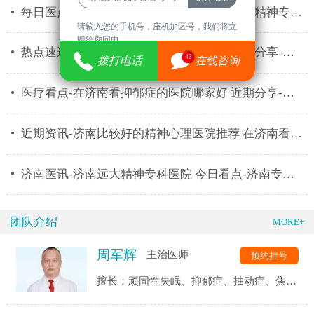
每日医点-济南远大脑康医院门诊时间 济南市精神专科医
请输入您的手机号，座机加区号，我们将立
即给您回电。
热点速递-济南看精神心理的医院哪家好 消息分享-济南
43
拨打电话
在线咨询
医疗看点-在济南看抑郁症的医院哪家好 近期分享-济南
近期资讯-济南比较好的精神心理医院推荐 在济南看心理
济南医讯-济南远大精神专科医院 今日看点-济南专业治
团队介绍
MORE+
周军辉
主治医师
预约挂号
擅长：顽固性失眠、抑郁症、抽动症、焦虑
症、强迫症、精神分裂症、恐惧症、自闭
症、神经衰弱、躯体化障碍、植物神经紊乱