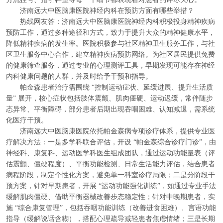
济南远大中医脑康医院神经内科在预防方面有哪些举措？
热线网友答：济南远大中医脑康医院神经内科积极投身精神疾病
预防工作，通过多种途径和方式，致力于提升大众的精神健康水平，
降低精神疾病的发生率。医院积极参与社区精神卫生服务工作，与社
区卫生服务中心合作，建立精神疾病预防网络。为社区居民提供免费
的健康筛查服务，通过专业的心理测评工具，早期发现可能存在神经
内科健康问题的人群，并及时给予干预和指导。
帕金森患者治疗需围绕 “控制运动症状、延缓进展、提升生活质
量” 展开，核心症状包括肢体震颤、肌肉僵硬、运动迟缓，常伴随步
态异常、平衡障碍，部分患者后期出现吞咽困难、认知减退，需系统
化医疗干预。
济南远大中医脑康医院依托帕金森病专项诊疗体系，提供专业医
疗解决方法：一是多学科联合评估，开设 “帕金森综合诊疗门诊”，由
神经科、康复科、运动医学科医生组成团队，通过运动功能量表（评
估震颤、僵硬程度）、平衡功能检测、日常生活能力评估，结合患者
病程阶段，制定个性化方案，避免单一科室诊疗局限；二是分阶段干
预方案，针对早期患者，开展 “运动功能强化训练”，如通过专业手法
缓解肌肉僵硬、借助平衡器械改善步态稳定性；针对中晚期患者，实
施 “综合康复管理”，包括吞咽功能训练（改善进食困难）、言语功能
指导（缓解说话含糊），搭配心理疏导减轻患者焦虑情绪；三是长期