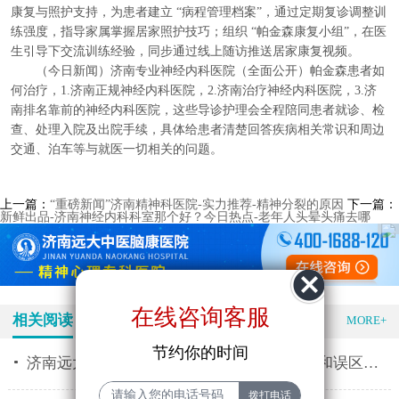
康复与照护支持，为患者建立 “病程管理档案”，通过定期复诊调整训
练强度，指导家属掌握居家照护技巧；组织 “帕金森康复小组”，在医
生引导下交流训练经验，同步通过线上随访推送居家康复视频。
（今日新闻）济南专业神经内科医院（全面公开）帕金森患者如
何治疗，1.济南正规神经内科医院，2.济南治疗神经内科医院，3.济
南排名靠前的神经内科医院，这些导诊护理会全程陪同患者就诊、检
查、处理入院及出院手续，具体给患者清楚回答疾病相关常识和周边
交通、泊车等与就医一切相关的问题。
上一篇：
“重磅新闻”济南精神科医院-实力推荐-精神分裂的原因
下一篇：
新鲜出品-济南神经内科科室那个好？今日热点-老年人头晕头痛去哪
在线咨询客服
相关阅读
特色医疗
MORE+
节约你的时间
济南远大精神专科医院推荐 精神分裂的表现和误区有什