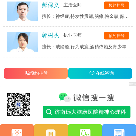
郝保义
主治医师
预约挂号
等精神心理疾病的诊断与治疗。
擅长：神经症,特发性震颤,脑瘫,帕金森,癫痫,
三叉神经,头痛头晕,脑血管后遗症,脑供血不
足,脑萎缩,脑梗等.
郭树杰
执业医师
预约挂号
擅长：戒赌瘾,行为成瘾,酒精依赖及青少年网
瘾等成瘾性疾病,同时对患者戒瘾康复过程中
的各类并发症都有着独到的见解和治疗手段.
预约挂号
在线咨询