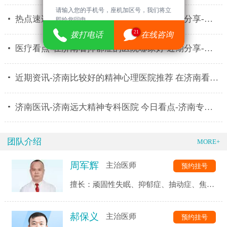
请输入您的手机号，座机加区号，我们将立
热点速递-济南看精神心理的医院哪家好 消息分享-济南
即给您回电。
21
拨打电话
在线咨询
医疗看点-在济南看抑郁症的医院哪家好 近期分享-济南
近期资讯-济南比较好的精神心理医院推荐 在济南看心理
济南医讯-济南远大精神专科医院 今日看点-济南专业治
团队介绍
MORE+
周军辉
主治医师
预约挂号
擅长：顽固性失眠、抑郁症、抽动症、焦虑
症、强迫症、精神分裂症、恐惧症、自闭
症、神经衰弱、躯体化障碍、植物神经紊乱
郝保义
主治医师
预约挂号
等精神心理疾病的诊断与治疗。