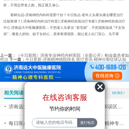
析，不用总带老人跑，既正规又省心。
新鲜出品
-济南神经内科科室那个好？今日热点-老年人头晕头痛去哪里治疗
比较靠谱？1.济南神经内科治疗科室2.济南神经疾病治疗专家3.济南神经疾病治疗
中心.
济南远大中医脑康医院
-- 不把老人头晕当
“
老毛病
”
，不把就医搞成
“
子女负
担
”
，懂老人的怕、贴子女的心，原来靠谱就医，能让老人出门安心、头不晕
上一篇：
（今日新闻）济南专业神经内科医院（全面公开）帕金森患者如
何治
下一篇：
今日更新-济南精神病院排名 医疗资讯-精神分裂症状认知
相关阅读
特色医疗
MORE+
在线咨询客服
济南远大精神专科医院推荐 精神分裂的表现和误区有什
节约你的时间
每日医点-济南远大脑康医院门诊时间 济南市精神专科医