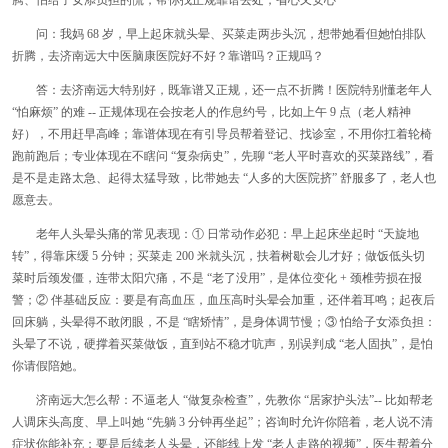
问：我妈
68 岁，早上起床就头晕、买菜走两步头沉，想带她看但她怕排队
折腾，去济南远大中医脑康医院好不好？靠谱吗？正规吗？
答：去济南远大特别好，既靠谱又正规，还一点不折腾！医院特别懂老年人
“
怕麻烦
”
的难
-- 正规体现在会按老人的作息约号，比如上午 9 点（老人精神
好），不用赶早高峰；靠谱体现在有引导员帮着登记、找诊室，不用你扛着轮椅
跑前跑后；专业体现在不瞎问
“
复杂病史
”
，先聊
“
老人平时喜欢的买菜路线
”
，看
是不是走路太急、起得太猛导致，比带她去
“
人多的大医院挤
”
舒服多了，老人也
愿意去。
老年人头晕头痛的常见表现：
① 日常动作必犯：早上起床坐起时
“
天旋地
转
”
，得靠床缓
5 分钟；买菜走 200 米就头沉，扶着树歇会儿才好；做饭低头切
菜时后颈发僵，连带太阳穴痛，不是
“
老了没用
”
，是体位变化
+ 颈椎劳损在报
警；② 伴基础反应：要是有高血压，血压高时头晕会加重，还伴着耳鸣；起夜后
回床躺，头晕得不敢闭眼，不是
“
瞎矫情
”
，是身体调节慢；
③ 怕给子女添负担：
头晕了不说，硬撑着买菜做饭，直到站不稳才吭声，别误判成
“
老人固执
”
，是怕
你请假陪她。
济南远大怎么帮：不逼老人
“
做复杂检查
”
，先教你
“
居家护头法
”
-- 比如帮老
人调床头高度、早上叫她
“
先躺
3 分钟再坐起
”
；咨询时允许你陪着，老人说不清
症状你能补充；要是后续老人头晕，还能线上发
“
老人走路的视频
”
，医生帮着分