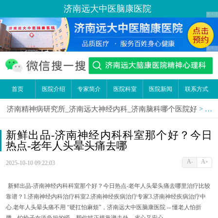
济南远大中医脑康医院
首页
医院介绍
专家简介
医院科室
医院新闻
联系方式
济南精神病研究所_济南远大神经内科_济南脑科哪个医院好
>
医
新鲜出品-济南神经内科科室那个好？今日
热点-老年人头晕头痛去哪
A
A
-
+
2025-10-10 09:22:03
新鲜出品
-济南神经内科科室那个好？今日热点-老年人头晕头痛去哪里治疗比较
靠谱？1.济南神经内科治疗科室2.济南神经疾病治疗专家3.济南神经疾病治疗中
心.
老年人头晕头痛不用
“
硬扛怕麻烦
”
，济南远大中医脑康医院
-- 懂老人怕折
腾、怕给子女添负担的慌，帮你找正规靠谱去处，省心又安心