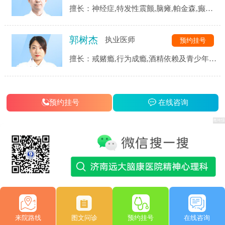
擅长：神经症,特发性震颤,脑瘫,帕金森,癫痫,
三叉神经,头痛头晕,脑血管后遗症,脑供血不
足,脑萎缩,脑梗等.
郭树杰
执业医师
预约挂号
擅长：戒赌瘾,行为成瘾,酒精依赖及青少年网
瘾等成瘾性疾病,同时对患者戒瘾康复过程中
的各类并发症都有着独到的见解和治疗手段.
预约挂号
在线咨询
来院路线
图文问诊
预约挂号
在线咨询